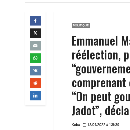
POLITIQUE
Emmanuel Ma
réélection, 
“gouvernemen
comprenant d
“On peut gou
Jadot”, décl
Koba
13/04/2022 à 13h39