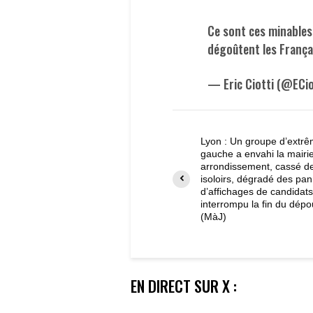
Ce sont ces minables 
dégoûtent les Françai
— Eric Ciotti (@ECio
Lyon : Un groupe d’extrê
gauche a envahi la mairi
arrondissement, cassé d
isoloirs, dégradé des pa
d’affichages de candidats
interrompu la fin du dépo
(MàJ)
EN DIRECT SUR X :