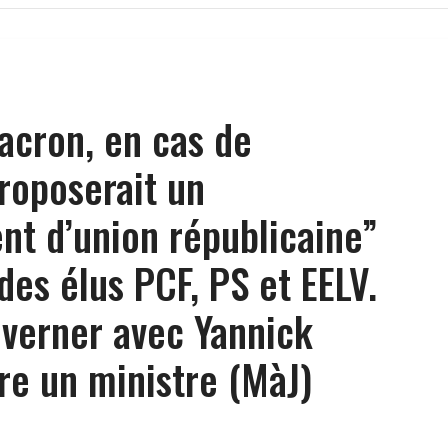
cron, en cas de
proposerait un
t d’union républicaine”
es élus PCF, PS et EELV.
verner avec Yannick
are un ministre (MàJ)