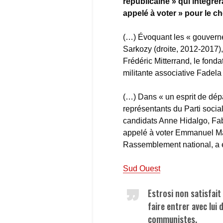
républicaine » qui intégrer
appelé à voter » pour le che
(…) Évoquant les « gouverne
Sarkozy (droite, 2012-2017)
Frédéric Mitterrand, le fond
militante associative Fadela
(…) Dans « un esprit de dép
représentants du Parti socia
candidats Anne Hidalgo, Fa
appelé à voter Emmanuel Mac
Rassemblement national, a ex
Sud Ouest
Estrosi non satisfait
faire entrer avec lui
communistes.