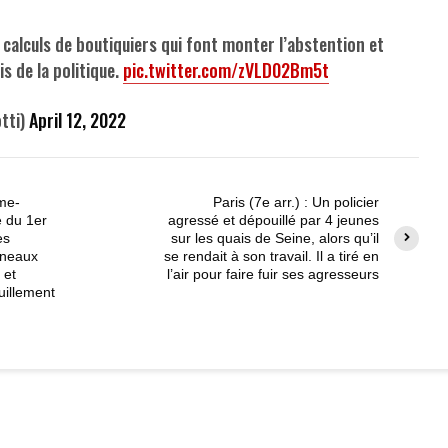
calculs de boutiquiers qui font monter l’abstention et
s de la politique.
pic.twitter.com/zVLD02Bm5t
tti)
April 12, 2022
me-
Paris (7e arr.) : Un policier
e du 1er
agressé et dépouillé par 4 jeunes
es
sur les quais de Seine, alors qu’il
nneaux
se rendait à son travail. Il a tiré en
 et
l’air pour faire fuir ses agresseurs
uillement