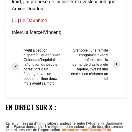
froid, j’ai proposé de lui prêter ma veste », indique
Amine Doudou
[…] Le Dauphiné
(Merci à MarcelVincent)
“Petit à petit on
Grenoble : une famille
disparaît” : quand Yvan
congolaise avec 5
Colonna s’inquiétait de
enfants, dont la
la “dilution du peuple
demande d’asile a été
corse” lors d’un
rejetée, investit une
échange avec un
école pour réclamer un
codétenu, filmé deux
toit
mois avant sa mort
EN DIRECT SUR X :