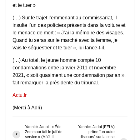
et te tuer »
(…) Sur le trajet l’emmenant au commissariat, il
insulte l’un des policiers présents dans la voiture et
le menace de mort : « J’ai la mémoire des visages.
Quand tu seras sur le marché avec ta femme, je
vais te séquestrer et te tuer », lui lance-t-il.
(…) Au total, le jeune homme compte 10
condamnations entre janvier 2011 et novembre
2021, « soit quasiment une condamnation par an »,
fait remarquer la présidente du tribunal.
Actu.fr
(Merci à Adri)
Yannick Jadot : « Éric
Yannick Jadot (EELV)
Zemmour fait le juif de
prône “un autre
service » (MàJ : il
discours” sur la crise