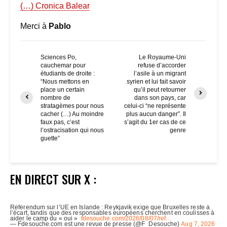
(…) Cronica Balear
Merci à
Pablo
Sciences Po,
Le Royaume-Uni
cauchemar pour
refuse d’accorder
étudiants de droite :
l’asile à un migrant
“Nous mettons en
syrien et lui fait savoir
place un certain
qu’il peut retourner
nombre de
dans son pays, car
stratagèmes pour nous
celui-ci “ne représente
cacher (…) Au moindre
plus aucun danger”. Il
faux pas, c’est
s’agit du 1er cas de ce
l’ostracisation qui nous
genre
guette”
EN DIRECT SUR X :