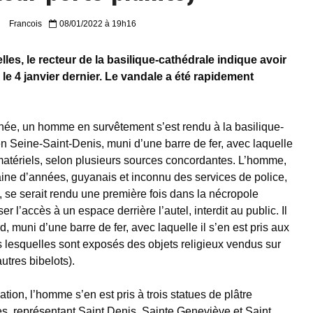
Francois
08/01/2022 à 19h16
les, le recteur de la basilique-cathédrale indique avoir
 le 4 janvier dernier. Le vandale a été rapidement
inée, un homme en survêtement s’est rendu à la basilique-
n Seine-Saint-Denis, muni d’une barre de fer, avec laquelle
 matériels, selon plusieurs sources concordantes. L’homme,
aine d’années, guyanais et inconnu des services de police,
, se serait rendu une première fois dans la nécropole
ser l’accès à un espace derrière l’autel, interdit au public. Il
d, muni d’une barre de fer, avec laquelle il s’en est pris aux
s lesquelles sont exposés des objets religieux vendus sur
autres bibelots).
tion, l’homme s’en est pris à trois statues de plâtre
s, représentant Saint Denis, Sainte Geneviève et Saint