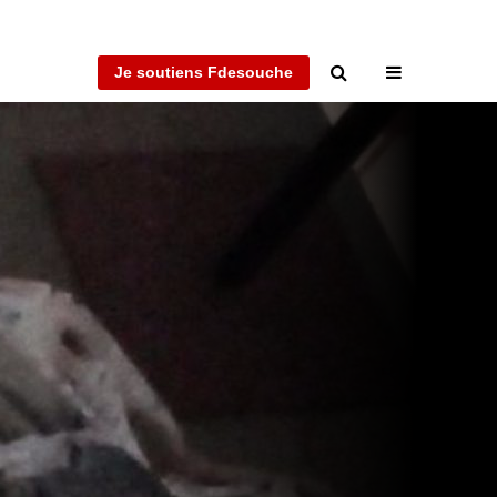
Je soutiens Fdesouche