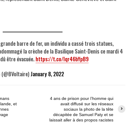
rande barre de fer, un individu a cassé trois statues,
endommagé la crèche de la Basilique Saint-Denis ce mardi 4
a dû être évacuée.
https://t.co/Iqr46bYpB9
e (@BVoltaire)
January 8, 2022
omans
4 ans de prison pour l’homme qui
slande, et
avait diffusé sur les réseaux
onnes
sociaux la photo de la tête
avage
décapitée de Samuel Paty et se
laissait aller à des propos racistes