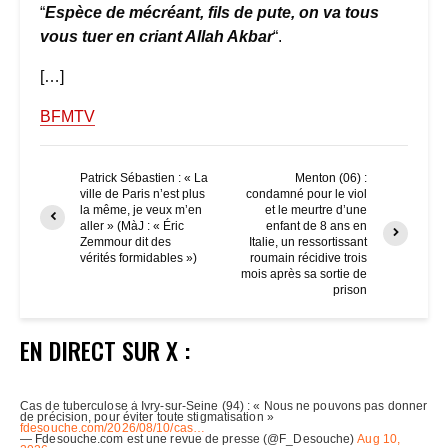
“
Espèce de mécréant, fils de pute, on va tous
vous tuer en criant Allah Akbar
“.
[…]
BFMTV
Patrick Sébastien : « La
Menton (06) :
ville de Paris n’est plus
condamné pour le viol
la même, je veux m’en
et le meurtre d’une
aller » (MàJ : « Éric
enfant de 8 ans en
Zemmour dit des
Italie, un ressortissant
vérités formidables »)
roumain récidive trois
mois après sa sortie de
prison
EN DIRECT SUR X :