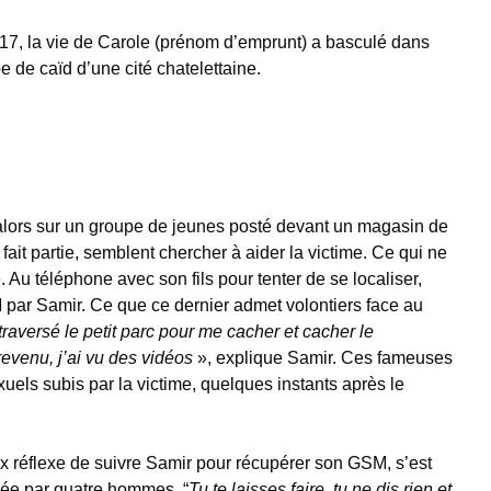
2017, la vie de Carole (prénom d’emprunt) a basculé dans
e de caïd d’une cité chatelettaine.
alors sur un groupe de jeunes posté devant un magasin de
fait partie, semblent chercher à aider la victime. Ce qui ne
é. Au téléphone avec son fils pour tenter de se localiser,
 par Samir. Ce que ce dernier admet volontiers face au
 traversé le petit parc pour me cacher et cacher le
revenu, j’ai vu des vidéos
», explique Samir. Ces fameuses
uels subis par la victime, quelques instants après le
x réflexe de suivre Samir pour récupérer son GSM, s’est
lée par quatre hommes. “
Tu te laisses faire, tu ne dis rien et