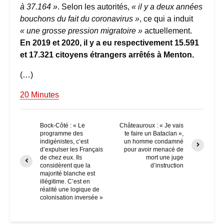
à 37.164 »
. Selon les autorités,
« il y a deux années
bouchons du fait du coronavirus »
, ce qui a induit
« une grosse pression migratoire »
actuellement.
En 2019 et 2020, il y a eu respectivement 15.591
et 17.321 citoyens étrangers arrêtés à Menton.
(…)
20 Minutes
Bock-Côté : « Le
Châteauroux : « Je vais
programme des
te faire un Bataclan »,
indigénistes, c’est
un homme condamné
d’expulser les Français
pour avoir menacé de
de chez eux. Ils
mort une juge
considèrent que la
d’instruction
majorité blanche est
illégitime. C’est en
réalité une logique de
colonisation inversée »