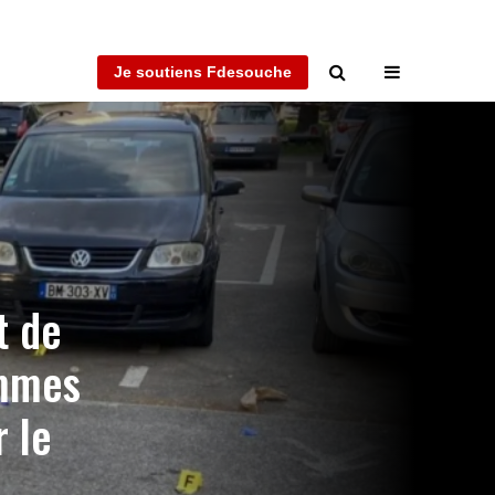
Je soutiens Fdesouche
t de
ommes
r le
)