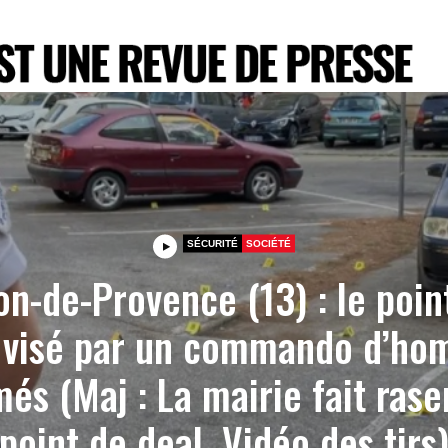
SÉCURITÉ
SOCIÉTÉ
on-de-Provence (13) : le poin
 visé par un commando d’h
és (Maj : La mairie fait rase
point de deal, Vidéo des tirs