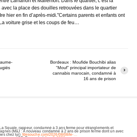
entre Lamanon et Mallemort. Dans le quartier, c’est la
 avec la place des douilles retrouvées dans le quartier
dre hier en fin d’après-midi.”Certains parents et enfants ont
 La voiture grise et les coups de feu…
yaume-
Bordeaux : Moufide Bouchibi alias
fugiés
“Mouf” principal importateur de
cannabis marocain, condamné à
16 ans de prison