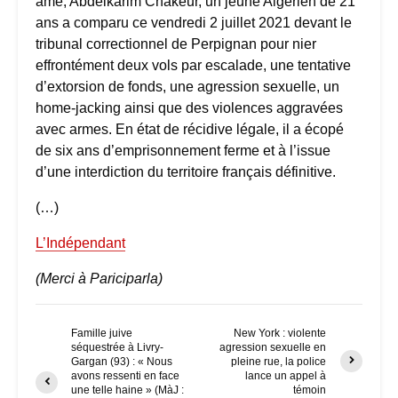
âme, Abdelkarim Chakeur, un jeune Algérien de 21
ans a comparu ce vendredi 2 juillet 2021 devant le
tribunal correctionnel de Perpignan pour nier
effrontément deux vols par escalade, une tentative
d’extorsion de fonds, une agression sexuelle, un
home-jacking ainsi que des violences aggravées
avec armes. En état de récidive légale, il a écopé
de six ans d’emprisonnement ferme et à l’issue
d’une interdiction du territoire français définitive.
(…)
L’Indépendant
(Merci à Pariciparla)
Famille juive
New York : violente
séquestrée à Livry-
agression sexuelle en
Gargan (93) : « Nous
pleine rue, la police
avons ressenti en face
lance un appel à
une telle haine » (MàJ :
témoin