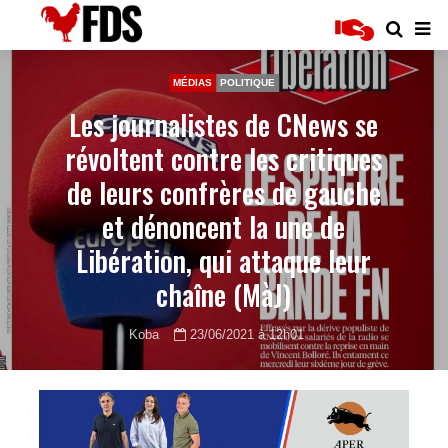
MÉDIAS
POLITIQUE
Les journalistes de CNews se
révoltent contre les critiques
de leurs confrères de gauche
et dénoncent la une de
Libération, qui attaque leur
chaîne (MàJ)
Koba
23/06/2021 à 12h01