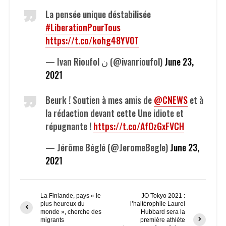
La pensée unique déstabilisée
#LiberationPourTous
https://t.co/kohg48YV0T
— Ivan Rioufol ن (@ivanrioufol)
June 23,
2021
Beurk ! Soutien à mes amis de
@CNEWS
et à
la rédaction devant cette Une idiote et
répugnante !
https://t.co/AfOzGxFVCH
— Jérôme Béglé (@JeromeBegle)
June 23,
2021
La Finlande, pays « le
JO Tokyo 2021 :
plus heureux du
l’haltérophile Laurel
monde », cherche des
Hubbard sera la
migrants
première athlète