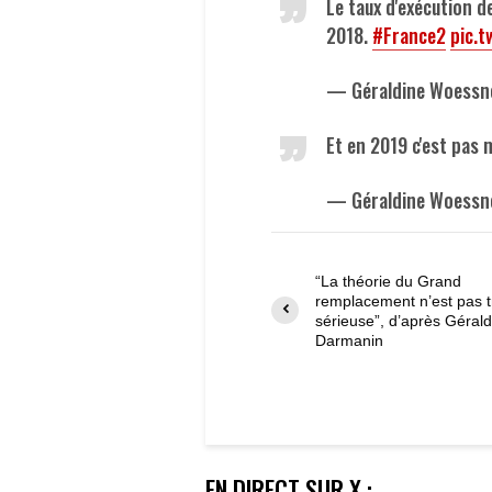
Le taux d'exécution d
2018.
#France2
pic.
— Géraldine Woess
Et en 2019 c'est pas
— Géraldine Woess
“La théorie du Grand
remplacement n’est pas t
sérieuse”, d’après Gérald
Darmanin
EN DIRECT SUR X :