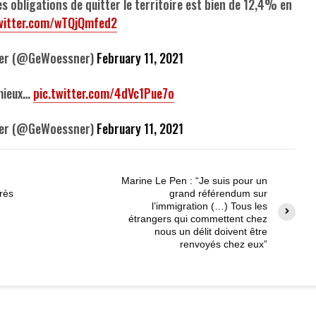
es obligations de quitter le territoire est bien de 12,4% en
twitter.com/wTQjQmfed2
ner (@GeWoessner)
February 11, 2021
 mieux…
pic.twitter.com/4dVc1Pue7o
ner (@GeWoessner)
February 11, 2021
Marine Le Pen : “Je suis pour un
rès
grand référendum sur
l’immigration (…) Tous les
étrangers qui commettent chez
nous un délit doivent être
renvoyés chez eux”