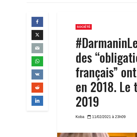
SOCIÉTÉ
#DarmaninLe
des “obligati
français” on
en 2018. Le 
2019
Koba
11/02/2021 à 23h09