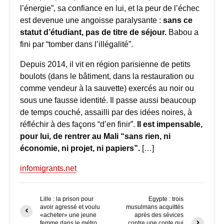
l’énergie”, sa confiance en lui, et la peur de l’échec
est devenue une angoisse paralysante :
sans ce
statut d’étudiant, pas de titre de séjour.
Babou a
fini par “tomber dans l’illégalité”.
Depuis 2014, il vit en région parisienne de petits
boulots (dans le bâtiment, dans la restauration ou
comme vendeur à la sauvette) exercés au noir ou
sous une fausse identité. Il passe aussi beaucoup
de temps couché, assailli par des idées noires, à
réfléchir à des façons “d’en finir”.
Il est impensable,
pour lui, de rentrer au Mali “sans rien, ni
économie, ni projet, ni papiers”.
[…]
infomigrants.net
Lille : la prison pour
Egypte : trois
avoir agressé et voulu
musulmans acquittés
«acheter» une jeune
après des sévices
femme dans le métro
contre une copte qui