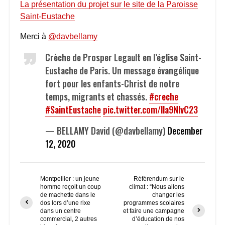
La présentation du projet sur le site de la Paroisse
Saint-Eustache
Merci à
@davbellamy
Crèche de Prosper Legault en l’église Saint-
Eustache de Paris. Un message évangélique
fort pour les enfants-Christ de notre
temps, migrants et chassés.
#creche
#SaintEustache
pic.twitter.com/lla9NlvC23
— BELLAMY David (@davbellamy)
December
12, 2020
Montpellier : un jeune
Référendum sur le
homme reçoit un coup
climat : “Nous allons
de machette dans le
changer les
dos lors d’une rixe
programmes scolaires
dans un centre
et faire une campagne
commercial, 2 autres
d’éducation de nos