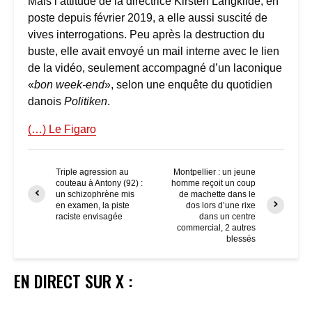
Mais l’attitude de la directrice Kirsten Langkilde, en
poste depuis février 2019, a elle aussi suscité de
vives interrogations. Peu après la destruction du
buste, elle avait envoyé un mail interne avec le lien
de la vidéo, seulement accompagné d’un laconique
«
bon week-end
», selon une enquête du quotidien
danois
Politiken
.
(…) Le Figaro
Triple agression au
Montpellier : un jeune
couteau à Antony (92) :
homme reçoit un coup
un schizophrène mis
de machette dans le
en examen, la piste
dos lors d’une rixe
raciste envisagée
dans un centre
commercial, 2 autres
blessés
EN DIRECT SUR X :