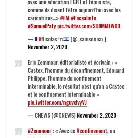
avec une éducation LGBT et féministe,
comme ils disent l’être aujourd’hui avec les
caricatures…»
#FAI
#Facealinfo
#SamuelPaty
pic.twitter.com/SDllMMfWX0
—
Nicolas חי
(@_samsonico_)
November 2, 2020
Eric Zemmour, éditorialiste et écrivain : «
Castex, l'homme du déconfinement, Edouard
Philippe, l'homme du confinement
interminable, le résultat c'est qu'on a Castex
et le confinement interminable »
pic.twitter.com/nguvxIvyVJ
— CNEWS (@CNEWS)
November 2, 2020
#Zemmour
: « Avec ce
#confinement
, on