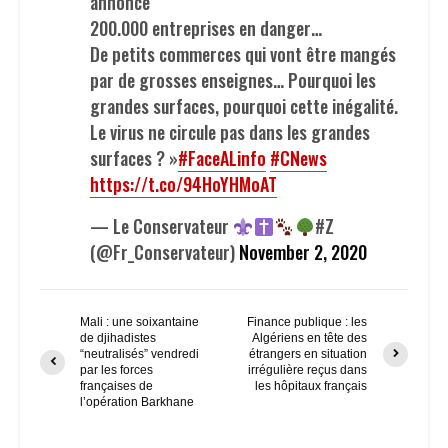
annonce
200.000 entreprises en danger…
De petits commerces qui vont être mangés
par de grosses enseignes… Pourquoi les
grandes surfaces, pourquoi cette inégalité.
Le virus ne circule pas dans les grandes
surfaces ? »
#FaceALinfo
#CNews
https://t.co/94HoYHMoAT
— Le Conservateur
#Z
(@Fr_Conservateur)
November 2, 2020
Mali : une soixantaine
Finance publique : les
de djihadistes
Algériens en tête des
“neutralisés” vendredi
étrangers en situation
par les forces
irrégulière reçus dans
françaises de
les hôpitaux français
l’opération Barkhane