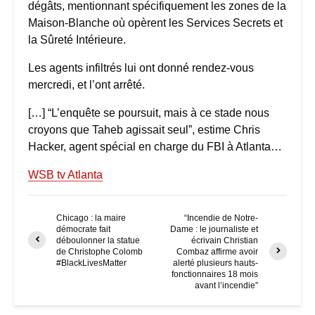
dégâts, mentionnant spécifiquement les zones de la
Maison-Blanche où opèrent les Services Secrets et
la Sûreté Intérieure.
Les agents infiltrés lui ont donné rendez-vous
mercredi, et l’ont arrêté.
[…] “L’enquête se poursuit, mais à ce stade nous
croyons que Taheb agissait seul”, estime Chris
Hacker, agent spécial en charge du FBI à Atlanta…
WSB tv Atlanta
Chicago : la maire
“Incendie de Notre-
démocrate fait
Dame : le journaliste et
déboulonner la statue
écrivain Christian
de Christophe Colomb
Combaz affirme avoir
#BlackLivesMatter
alerté plusieurs hauts-
fonctionnaires 18 mois
avant l’incendie”