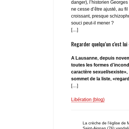
danger), l’historien Georges
ne cesse d’être ajusté, au fi
croissant, presque schizophr
souci peut-il mener ?
[…]
Regarder quelqu’un c’est lui
A Lausanne, depuis novemb
toutes les formes d’incondu
caractère sexuel/sexiste»,
sommet de la liste, «regard
[…]
Libération (blog)
La crèche de l’église de 
Saint-Aignan (76) vandali