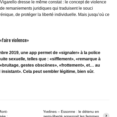
 Vigarello dresse le même constat : le concept de violence
l de remaniements juridiques qui traduisent le souci
énique, de protéger la liberté individuelle. Mais jusqu’où ce
 «faire violence»
re 2019, une app permet de «signaler» à la police
ite sexuelle, telles que : «sifflement», «remarque à
 «bruitage, gestes obscènes», «frottement», et… au
 insistant». Cela peut sembler légitime, bien sûr.
Mont-
Yvelines – Essonne : le détenu en
sée :
semi-liberté agressait les femmes