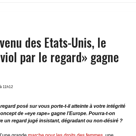
venu des Etats-Unis, le
viol par le regard» gagne
 à 11h12
regard posé sur vous porte-t-il atteinte à votre intégrité
 concept de «eye rape» gagne l’Europe. Pourra-t-on
tre un regard jugé insistant, dégradant ou non-désiré ?
 d’une grande
marche pour les droits des femmes
, une