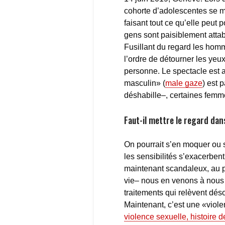
cohorte d’adolescentes se m
faisant tout ce qu’elle peut p
gens sont paisiblement atta
Fusillant du regard les homm
l’ordre de détourner les yeux,
personne. Le spectacle est ab
masculin» (
male gaze
) est 
déshabille–, certaines femm
Faut-il mettre le regard dans
On pourrait s’en moquer ou s
les sensibilités s’exacerben
maintenant scandaleux, au po
vie– nous en venons à nous 
traitements qui relèvent dés
Maintenant, c’est une «viole
violence sexuelle, histoire 