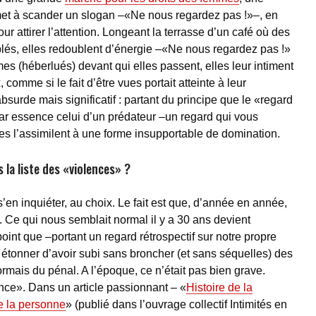
et à scander un slogan –«Ne nous regardez pas !»–, en
our attirer l’attention. Longeant la terrasse d’un café où des
blés, elles redoublent d’énergie –«Ne nous regardez pas !»
es (héberlués) devant qui elles passent, elles leur intiment
 comme si le fait d’être vues portait atteinte à leur
surde mais significatif : partant du principe que le «regard
par essence celui d’un prédateur –un regard qui vous
es l’assimilent à une forme insupportable de domination.
 la liste des «violences» ?
’en inquiéter, au choix. Le fait est que, d’année en année,
t. Ce qui nous semblait normal il y a 30 ans devient
int que –portant un regard rétrospectif sur notre propre
étonner d’avoir subi sans broncher (et sans séquelles) des
ormais du pénal. A l’époque, ce n’était pas bien grave.
nce». Dans un article passionnant – «
Histoire de la
de la personne
» (publié dans l’ouvrage collectif Intimités en