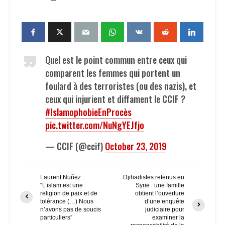
Quel est le point commun entre ceux qui
comparent les femmes qui portent un
foulard à des terroristes (ou des nazis), et
ceux qui injurient et diffament le CCIF ?
#IslamophobieEnProcès
pic.twitter.com/NuNgYEJfjo
— CCIF (@ccif)
October 23, 2019
Laurent Nuñez :
Djihadistes retenus en
“L’islam est une
Syrie : une famille
religion de paix et de
obtient l’ouverture
tolérance (…) Nous
d’une enquête
n’avons pas de soucis
judiciaire pour
particuliers”
examiner la