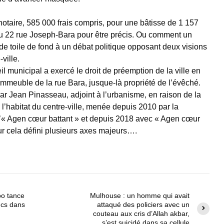
notaire, 585 000 frais compris, pour une bâtisse de 1 157
au 22 rue Joseph-Bara pour être précis. Ou comment un
 de toile de fond à un débat politique opposant deux visions
ville.
eil municipal a exercé le droit de préemption de la ville en
immeuble de la rue Bara, jusque-là propriété de l’évêché.
r Jean Pinasseau, adjoint à l’urbanisme, en raison de la
e l’habitat du centre-ville, menée depuis 2010 par la
d’« Agen cœur battant » et depuis 2018 avec « Agen cœur
ur cela défini plusieurs axes majeurs….
oo tance
Mulhouse : un homme qui avait
ncs dans
attaqué des policiers avec un
couteau aux cris d’Allah akbar,
s’est suicidé dans sa cellule