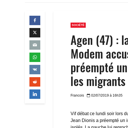
SOCIÉTÉ
Agen (47) : 
Modem accusé
préempté un
les migrants 
Francois
02/07/2019 à 16h35
Vif débat ce lundi soir lors 
Jean Dionis a préempté un i
isolés. La gauche lui repro