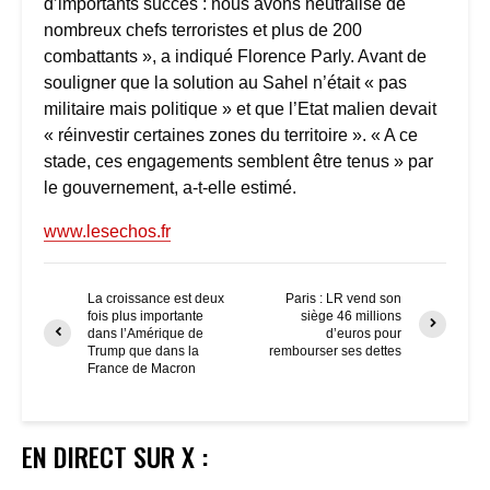
d’importants succès : nous avons neutralisé de
nombreux chefs terroristes et plus de 200
combattants », a indiqué Florence Parly. Avant de
souligner que la solution au Sahel n’était « pas
militaire mais politique » et que l’Etat malien devait
« réinvestir certaines zones du territoire ». « A ce
stade, ces engagements semblent être tenus » par
le gouvernement, a-t-elle estimé.
www.lesechos.fr
La croissance est deux
Paris : LR vend son
fois plus importante
siège 46 millions
dans l’Amérique de
d’euros pour
Trump que dans la
rembourser ses dettes
France de Macron
EN DIRECT SUR X :