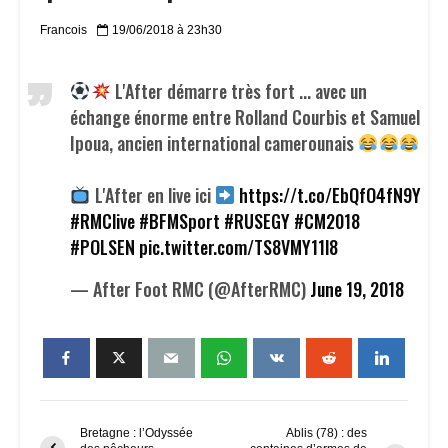
Francois
19/06/2018 à 23h30
L'After démarre très fort ... avec un
échange énorme entre Rolland Courbis et Samuel
Ipoua, ancien international camerounais
L'After en live ici
https://t.co/EbQfO4fN9Y
#RMClive
#BFMSport
#RUSEGY
#CM2018
#POLSEN
pic.twitter.com/TS8VMY11l8
— After Foot RMC (@AfterRMC)
June 19, 2018
Bretagne : l’Odyssée
Ablis (78) : des