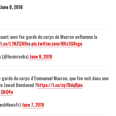
June 8, 2018
ouant avec l'ex-garde du corps de Macron enflamme la
/t.co/L7NZl2A9va
pic.twitter.com/NXs1iS6vgu
s (@lesinrocks)
June 8, 2018
x-garde du corps d’Emmanuel Macron, que l'on voit dans une
de Jawad Bendaoud ?
https://t.co/ny7BdqBjex
nLQhQ4u
eckNewsfr)
June 7, 2018