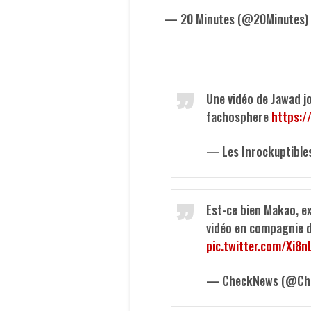
— 20 Minutes (@20Minutes)
Une vidéo de Jawad j
fachosphere
https:/
— Les Inrockuptible
Est-ce bien Makao, e
vidéo en compagnie 
pic.twitter.com/Xi8
— CheckNews (@Ch