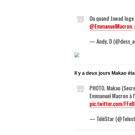
Ou quand Jawad loge 
@EmmanuelMacron
.
— Andy. D (@dess_a
Il y a deux jours Makao étai
PHOTO. Makao (Secret
Emmanuel Macron à l'
pic.twitter.com/FFeB
— TéléStar (@Teles