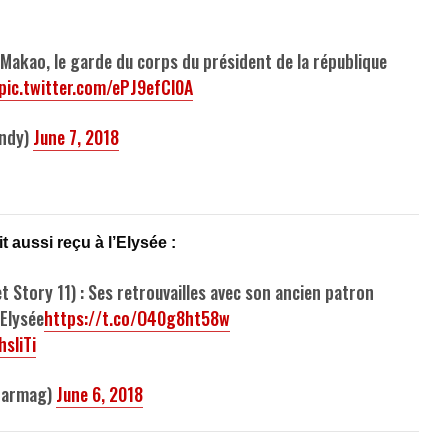
Makao, le garde du corps du président de la république
pic.twitter.com/ePJ9efCl0A
ndy)
June 7, 2018
t aussi reçu à l’Elysée :
 Story 11) : Ses retrouvailles avec son ancien patron
Elysée
https://t.co/O40g8ht58w
hsliTi
tarmag)
June 6, 2018