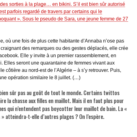
es sorties à la plage… en bikini. S’il est bien sûr autorisé
est parfois regardé de travers par certains qui le
hoquant ». Sous le pseudo de Sara, une jeune femme de 27
age, où une fois de plus cette habitante d’Annaba n’ose pas
, craignant des remarques ou des gestes déplacés, elle crée
acebook. Elle y invite à un premier rassemblement, en
idi. Elles seront une quarantaine de femmes vivant aux
e côtière au nord-est de l’Algérie – à s’y retrouver. Puis,
e opération similaire le 8 juillet. (…)
t bien sûr pas au goût de tout le monde. Certains twittos
e la chasse aux filles en maillot. Mais il en faut plus pour
s qui n’entendent pas boycotter leur maillot de bain. La «
 » atteindra-t-elle d’autres plages ? On l’espère.