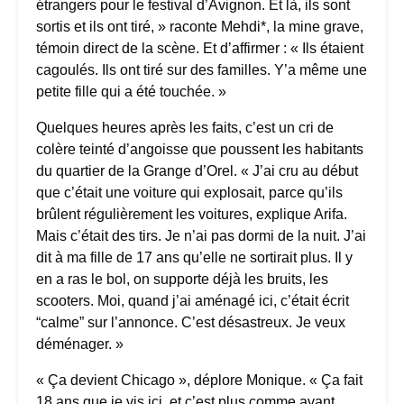
étrangers pour le festival d’Avignon. Et là, ils sont
sortis et ils ont tiré, » raconte Mehdi*, la mine grave,
témoin direct de la scène. Et d’affirmer : « Ils étaient
cagoulés. Ils ont tiré sur des familles. Y’a même une
petite fille qui a été touchée. »
Quelques heures après les faits, c’est un cri de
colère teinté d’angoisse que poussent les habitants
du quartier de la Grange d’Orel. « J’ai cru au début
que c’était une voiture qui explosait, parce qu’ils
brûlent régulièrement les voitures, explique Arifa.
Mais c’était des tirs. Je n’ai pas dormi de la nuit. J’ai
dit à ma fille de 17 ans qu’elle ne sortirait plus. Il y
en a ras le bol, on supporte déjà les bruits, les
scooters. Moi, quand j’ai aménagé ici, c’était écrit
“calme” sur l’annonce. C’est désastreux. Je veux
déménager. »
« Ça devient Chicago », déplore Monique. « Ça fait
18 ans que je vis ici, et c’est plus comme avant.