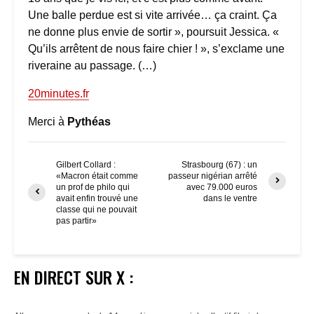
Une balle perdue est si vite arrivée… ça craint. Ça
ne donne plus envie de sortir », poursuit Jessica. «
Qu’ils arrêtent de nous faire chier ! », s’exclame une
riveraine au passage. (…)
20minutes.fr
Merci à
Pythéas
Gilbert Collard :
Strasbourg (67) : un
«Macron était comme
passeur nigérian arrêté
un prof de philo qui
avec 79.000 euros
avait enfin trouvé une
dans le ventre
classe qui ne pouvait
pas partir»
EN DIRECT SUR X :