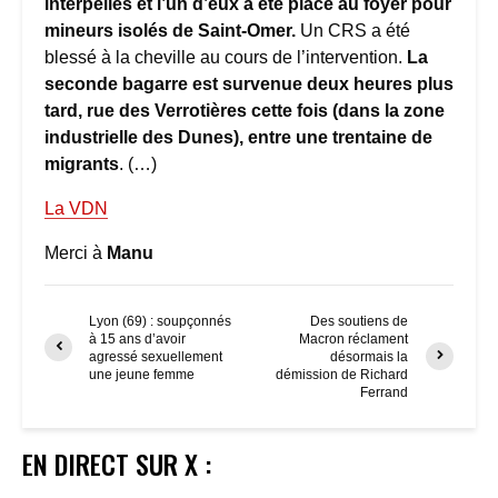
interpellés et l’un d’eux a été placé au foyer pour
mineurs isolés de Saint-Omer.
Un CRS a été
blessé à la cheville au cours de l’intervention.
La
seconde bagarre est survenue deux heures plus
tard, rue des Verrotières cette fois (dans la zone
industrielle des Dunes), entre une trentaine de
migrants
. (…)
La VDN
Merci à
Manu
Lyon (69) : soupçonnés
Des soutiens de
à 15 ans d’avoir
Macron réclament
agressé sexuellement
désormais la
une jeune femme
démission de Richard
Ferrand
EN DIRECT SUR X :