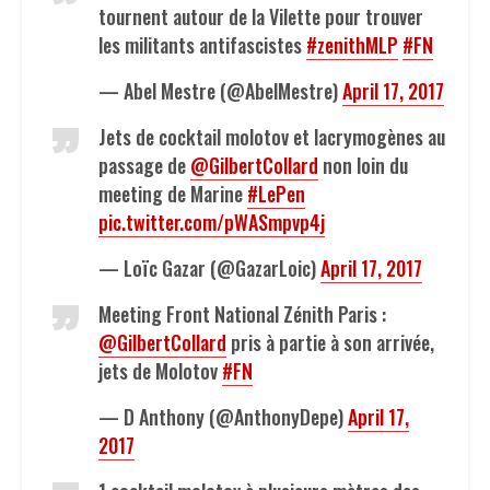
tournent autour de la Vilette pour trouver
les militants antifascistes
#zenithMLP
#FN
— Abel Mestre (@AbelMestre)
April 17, 2017
Jets de cocktail molotov et lacrymogènes au
passage de
@GilbertCollard
non loin du
meeting de Marine
#LePen
pic.twitter.com/pWASmpvp4j
— Loïc Gazar (@GazarLoic)
April 17, 2017
Meeting Front National Zénith Paris :
@GilbertCollard
pris à partie à son arrivée,
jets de Molotov
#FN
— D Anthony (@AnthonyDepe)
April 17,
2017