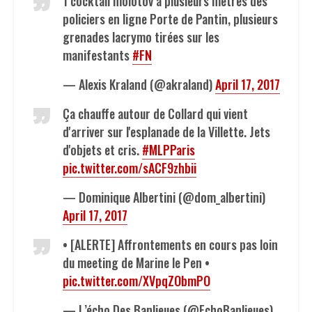
1 cocktail molotov à plusieurs mètres des
policiers en ligne Porte de Pantin, plusieurs
grenades lacrymo tirées sur les
manifestants
#FN
— Alexis Kraland (@akraland)
April 17, 2017
Ça chauffe autour de Collard qui vient
d'arriver sur l'esplanade de la Villette. Jets
d'objets et cris.
#MLPParis
pic.twitter.com/sACF9zhbii
— Dominique Albertini (@dom_albertini)
April 17, 2017
• [ALERTE] Affrontements en cours pas loin
du meeting de Marine le Pen •
pic.twitter.com/XVpqZObmPO
— L’écho Des Banlieues (@EchoBanlieues)