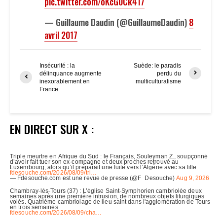
pic.twitter.com/oKcG0Ck417
— Guillaume Daudin (@GuillaumeDaudin)
8
avril 2017
Insécurité : la
Suède: le paradis
délinquance augmente
perdu du
inexorablement en
multiculturalisme
France
EN DIRECT SUR X :