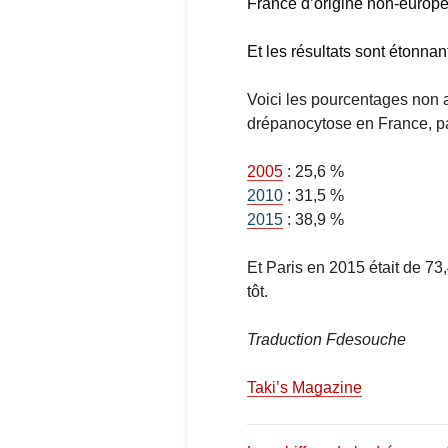
France d’origine non-europ
Et les résultats sont étonnan
Voici les pourcentages non 
drépanocytose en France, pa
2005
: 25,6 %
2010
: 31,5 %
2015
: 38,9 %
Et Paris en 2015 était de 73
tôt.
Traduction Fdesouche
Taki’s Magazine