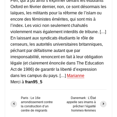
Pen, qui a pu ainsi s’exprimer devant les étudiants
Oxford en février dernier, non, ce sont désormais les
laïques, les militants pour la réforme de l’islam ou
encore des féministes émérites, qui sont mis à
l’index. Les voici non seulement chahutés
violemment mais également interdits de tribune. […]
En laissant aux syndicats étudiants le rôle de
censeurs, les autorités universitaires britanniques,
péchant par défaitisme autant que par
irresponsabilité, renoncent en fait à leur obligation
légale (et clairement énoncée dans The Education
Act de 1986) de garantir la liberté d’expression
dans les campus du pays. […]
Marianne
Merci à
fran95_5
Paris : Le 16e
Danemark : L’État
arrondissement contre
appelle ses imams à
la construction d’un
prêcher l’égalité
centre de migrants
hommes-femmes