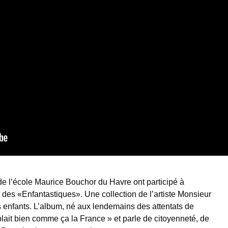
 l’école Maurice Bouchor du Havre ont participé à
 des «Enfantastiques». Une collection de l’artiste Monsieur
s enfants. L’album, né aux lendemains des attentats de
 plait bien comme ça la France » et parle de citoyenneté, de