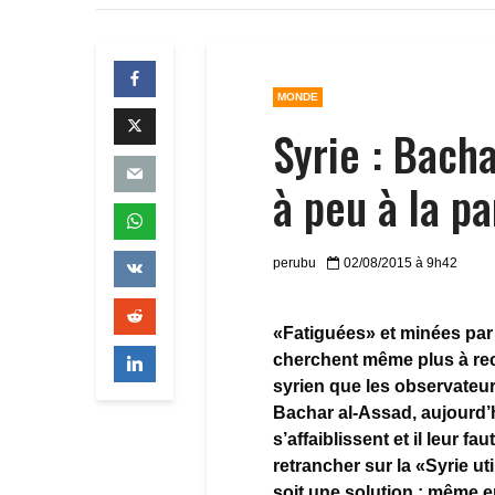
MONDE
Syrie : Bach
à peu à la pa
perubu
02/08/2015 à 9h42
«Fatiguées» et minées par 
cherchent même plus à rec
syrien que les observateu
Bachar al-Assad, aujourd’h
s’affaiblissent et il leur 
retrancher sur la «Syrie ut
soit une solution : même e