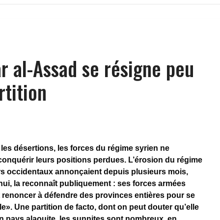
ar al-Assad se résigne peu
rtition
les désertions, les forces du régime syrien ne
onquérir leurs positions perdues. L’érosion du régime
rs occidentaux annonçaient depuis plusieurs mois,
ui, la reconnaît publiquement : ses forces armées
faut renoncer à défendre des provinces entières pour se
ile». Une partition de facto, dont on peut douter qu’elle
n pays alaouite, les sunnites sont nombreux, en