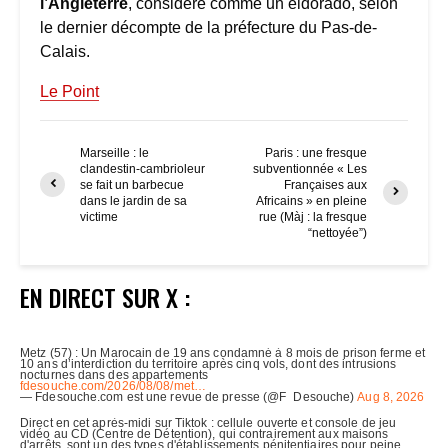
l’Angleterre
, considéré comme un eldorado, selon
le dernier décompte de la préfecture du Pas-de-
Calais.
Le Point
Marseille : le
Paris : une fresque
clandestin-cambrioleur
subventionnée « Les
se fait un barbecue
Françaises aux
dans le jardin de sa
Africains » en pleine
victime
rue (Màj : la fresque
“nettoyée”)
EN DIRECT SUR X :