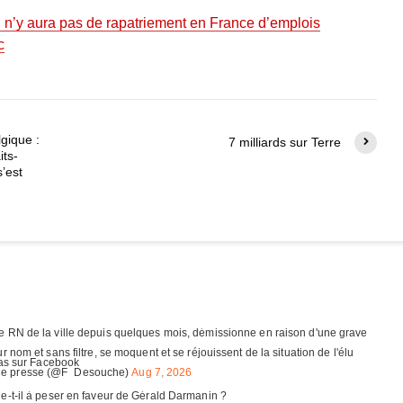
Il n’y aura pas de rapatriement en France d’emplois
c
gique :
7 milliards sur Terre
its-
s’est