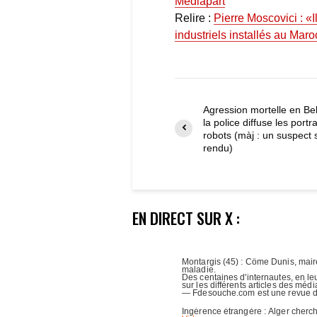
Médiapart
Relire :
Pierre Moscovici : «
industriels installés au Maro
Agression mortelle en Bel
la police diffuse les portra
robots (màj : un suspect 
rendu)
EN DIRECT SUR X :