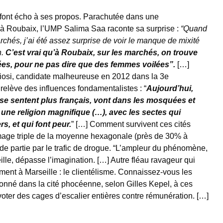
 font écho à ses propos. Parachutée dans une
” à Roubaix, l’UMP Salima Saa raconte sa surprise :
“Quand
rchés, j’ai été assez surprise de voir le manque de mixité
n.
C’est vrai qu’à Roubaix, sur les marchés, on trouve
s, pour ne pas dire que des femmes voilées”.
[…]
iosi, candidate malheureuse en 2012 dans la 3e
 relève des influences fondamentalistes : “
Aujourd’hui,
se sentent plus français, vont dans les mosquées et
 une religion magnifique (…), avec les sectes qui
rs, et qui font peur.
” […] Comment survivent ces cités
mage triple de la moyenne hexagonale (près de 30% à
e partie par le trafic de drogue. “L’ampleur du phénomène,
seille, dépasse l’imagination. […] Autre fléau ravageur qui
ent à Marseille : le clientélisme. Connaissez-vous les
onné dans la cité phocéenne, selon Gilles Kepel, à ces
 voter des cages d’escalier entières contre rémunération. […]