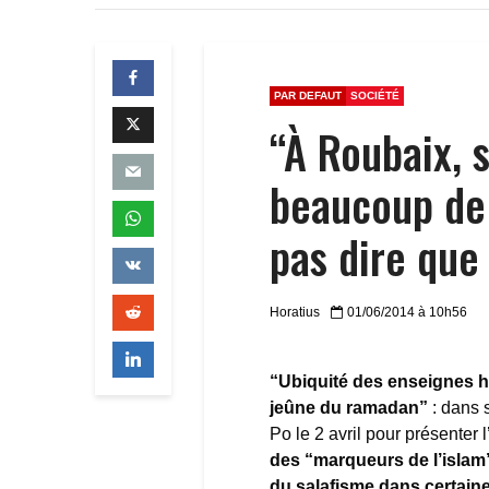
PAR DEFAUT
SOCIÉTÉ
“À Roubaix, 
beaucoup de
pas dire que
Horatius
01/06/2014 à 10h56
“Ubiquité des enseignes ha
jeûne du ramadan”
: dans 
Po le 2 avril pour présenter 
des “marqueurs de l’islam”
du salafisme dans certai