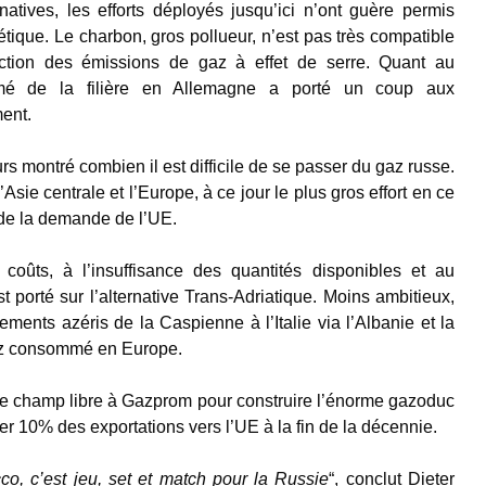
atives, les efforts déployés jusqu’ici n’ont guère permis
gétique. Le charbon, gros pollueur, n’est pas très compatible
uction des émissions de gaz à effet de serre. Quant au
ammé de la filière en Allemagne a porté un coup aux
ent.
eurs montré combien il est difficile de se passer du gaz russe.
sie centrale et l’Europe, à ce jour le plus gros effort en ce
de la demande de l’UE.
 coûts, à l’insuffisance des quantités disponibles et au
st porté sur l’alternative Trans-Adriatique. Moins ambitieux,
ements azéris de la Caspienne à l’Italie via l’Albanie et la
gaz consommé en Europe.
le champ libre à Gazprom pour construire l’énorme gazoduc
er 10% des exportations vers l’UE à la fin de la décennie.
o, c’est jeu, set et match pour la Russie
“, conclut Dieter