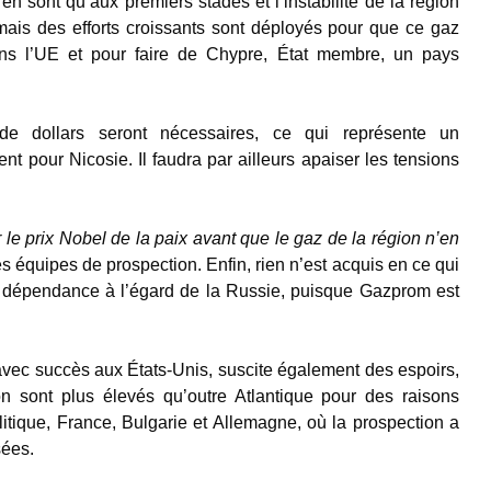
’en sont qu’aux premiers stades et l’instabilité de la région
 mais des efforts croissants sont déployés pour que ce gaz
ns l’UE et pour faire de Chypre, État membre, un pays
de dollars seront nécessaires, ce qui représente un
t pour Nicosie. Il faudra par ailleurs apaiser les tensions
 le prix Nobel de la paix avant que le gaz de la région n’en
s équipes de prospection. Enfin, rien n’est acquis en ce qui
a dépendance à l’égard de la Russie, puisque Gazprom est
 avec succès aux États-Unis, suscite également des espoirs,
ion sont plus élevés qu’outre Atlantique pour des raisons
litique, France, Bulgarie et Allemagne, où la prospection a
sées.