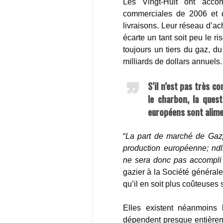
Les Vingt-Huit ont acco
commerciales de 2006 et d
livraisons. Leur réseau d’a
écarte un tant soit peu le r
toujours un tiers du gaz, 
milliards de dollars annuels.
S’il n’est pas très c
le charbon, la ques
européens sont alime
“
La part de marché de Gazp
production européenne; ndlr
ne sera donc pas accompli
gazier à la Société générale.
qu’il en soit plus coûteuses s
Elles existent néanmoins b
dépendent presque entièreme