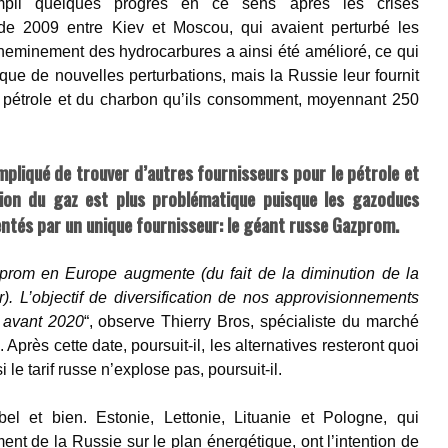
mpli quelques progrès en ce sens après les crises
e 2009 entre Kiev et Moscou, qui avaient perturbé les
cheminement des hydrocarbures a ainsi été amélioré, ce qui
isque de nouvelles perturbations, mais la Russie leur fournit
du pétrole et du charbon qu’ils consomment, moyennant 250
ompliqué de trouver d’autres fournisseurs pour le pétrole et
tion du gaz est plus problématique puisque les gazoducs
ntés par un unique fournisseur: le géant russe Gazprom.
rom en Europe augmente (du fait de la diminution de la
). L’objectif de diversification de nos approvisionnements
 avant 2020
“, observe Thierry Bros, spécialiste du marché
 Après cette date, poursuit-il, les alternatives resteront quoi
i le tarif russe n’explose pas, poursuit-il.
el et bien. Estonie, Lettonie, Lituanie et Pologne, qui
nt de la Russie sur le plan énergétique, ont l’intention de