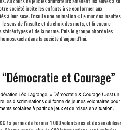
ns. Au cours de jeux les animateurs amènent les élèves à se
tre société incite les enfants à se conformer aux
iés à leur sexe. Ensuite une animation « Le mur des insultes
ur le sens de l’insulte et du choix des mots, et là encore
des stéréotypes et de la norme. Puis le groupe aborde les
s homosexuels dans la société d’aujourd’hui.
n “Démocratie et Courage”
édération Léo Lagrange, « Démocratie & Courage ! »est un
e les discriminations qui forme de jeunes volontaires pour
ments scolaires à partir de jeux et de mises en situation.
&C ! a permis de former 1 000 volontaires et de sensibiliser