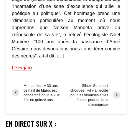
“incarnation d’une sorte d’excellence qui allie le
poétique au politique”. Cet hommage prend une
“dimension particulière au moment où nous
apprenons que Nelson Mandela arrive au
crépuscule de sa vie”, a relevé l’écologiste Noël
Mamère. “100 ans après la naissance d’Aimé
Césaire, nous devons tous nous considérer comme
des nègres”, a-t-il dit. […]
Le Figaro
Montpellier : A 33 ans,
Sihem Souid est
ce natif du Maroc est
choquée : «il y a l’école
condamné pour la 23e
pour les favorisés et les
fois en quinze ans
écoles pour enfants
d’immigrés»
EN DIRECT SUR X :