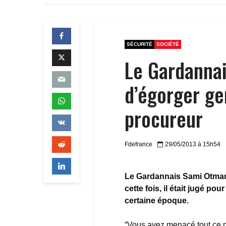
SÉCURITÉ
SOCIÉTÉ
Le Gardanna
d’égorger ge
procureur
Fdefrance
29/05/2013 à 15h54
Le Gardannais Sami Otmane,
cette fois, il était jugé p
certaine époque.
“Vous avez menacé tout ce m