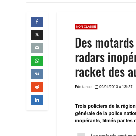
NON CLASSÉ
Des motards 
radars inopé
racket des a
Fdefrance
09/04/2013 à 13h37
Trois policiers de la régi
générale de la police natio
inopérants, filmés par les
Les motards sont soup