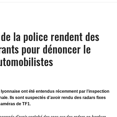
de la police rendent des
rants pour dénoncer le
utomobilistes
on lyonnaise ont été entendus récemment par l’inspection
nale. Ils sont suspectés d’avoir rendu des radars fixes
 caméras de TF1.
çonnés d’avoir scotché des sacs sur des radars en bordure