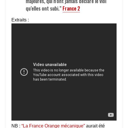
majeures, qui n’ont jamais déclaré le viol
qu’elles ont subi.”
France 2
Extraits :
NB :
“La France Orange mécanique”
aurait été