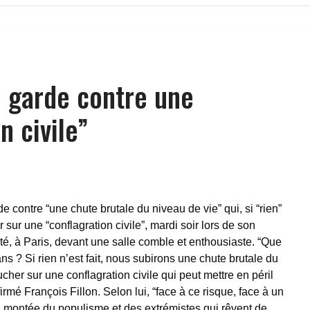
n garde contre une
n civile”
e contre “une chute brutale du niveau de vie” qui, si “rien”
r sur une “conflagration civile”, mardi soir lors de son
té, à Paris, devant une salle comble et enthousiaste. “Que
s ? Si rien n’est fait, nous subirons une chute brutale du
her sur une conflagration civile qui peut mettre en péril
firmé François Fillon. Selon lui, “face à ce risque, face à un
a montée du populisme et des extrémistes qui rêvent de