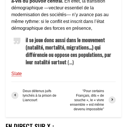
à-vis du pouvoir central.
En effet, la transition
démographique —vecteur essentiel de la
modernisation des sociétés— n’y avance pas au
même rythme: si le conflit est inscrit dans l’état
démographique des forces en présence,
il se joue donc aussi dans le mouvement
(natalité, mortalité, migrations…) qui
différencie ou oppose ces populations, par
leur natalité surtout
(…)
Slate
Deux détenus juifs
“Pour certains
lynchés à la prison de
Français, dits « de
Liancourt
souche », le « vivre
ensemble » est même
devenu impossible”
EN DIRECT SUR X :