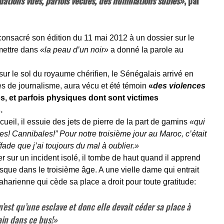
uations vues, parfois vécues, des humiliations subies»
, par
onsacré son édition du 11 mai 2012 à un dossier sur le
mettre dans
«la peau d’un noir»
a donné la parole au
r le sol du royaume chérifien, le Sénégalais arrivé en
es de journalisme, aura vécu et été témoin
«
des violences
s, et parfois physiques dont sont victimes
.
cueil, il essuie des jets de pierre de la part de gamins
«qui
les! Cannibales!” Pour notre troisième jour au Maroc, c’était
fade que j’ai toujours du mal à oublier.»
r sur un incident isolé, il tombe de haut quand il apprend
sque dans le troisième âge. A une vielle dame qui entrait
harienne qui cède sa place a droit pour toute gratitude:
n’est qu’une esclave et donc elle devait céder sa place à
in dans ce bus!»