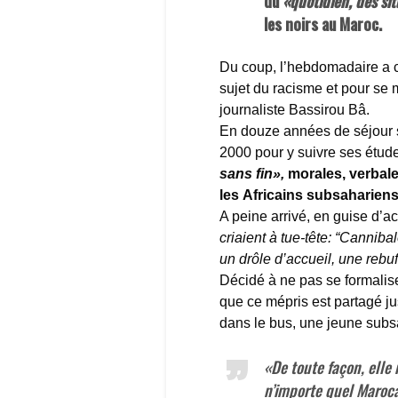
du
«quotidien, des sit
les noirs au Maroc.
Du coup, l’hebdomadaire a c
sujet du racisme
et pour se 
journaliste Bassirou Bâ.
En douze années de séjour su
2000 pour y suivre ses étud
sans fin»,
morales, verbale
les Africains subsahariens
A peine arrivé, en guise d’ac
criaient à tue-tête: “Canniba
un drôle d’accueil, une rebuf
Décidé à ne pas se formalise
que ce mépris est partagé ju
dans le bus, une jeune subsa
«De toute façon, elle 
n’importe quel Maroca