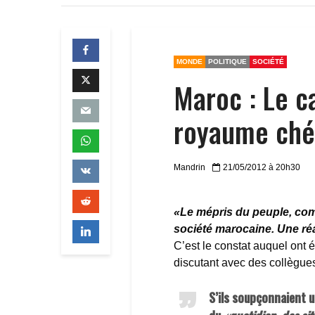
MONDE
POLITIQUE
SOCIÉTÉ
Maroc : Le ca
royaume chér
Mandrin
21/05/2012 à 20h30
«Le mépris du peuple, comm
société marocaine. Une réa
C’est le constat auquel ont 
discutant avec des collègue
S’ils soupçonnaient u