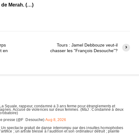
e de Merah. (…)
rps
Tours : Jamel Debbouze veut-il
rt en
chasser les “François Desouche”?