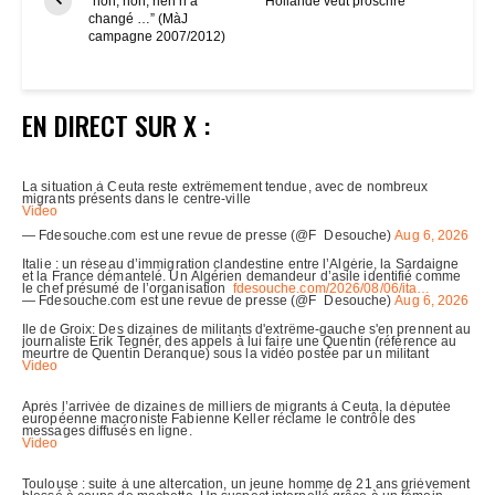
“non, non, rien n’a
Hollande veut proscrire
changé …” (MàJ
campagne 2007/2012)
EN DIRECT SUR X :