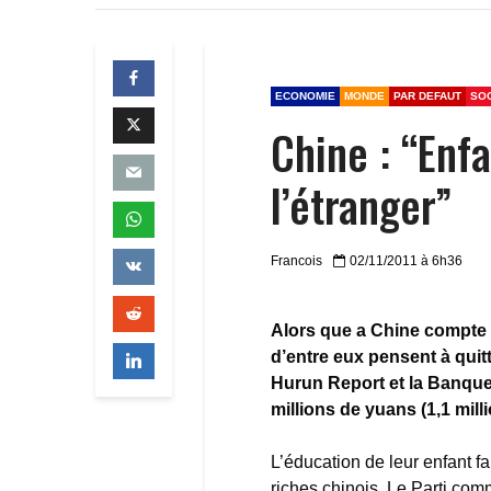
ECONOMIE
MONDE
PAR DEFAUT
SO
Chine : “Enfa
l’étranger”
Francois
02/11/2011 à 6h36
Alors que a Chine compte c
d’entre eux pensent à quit
Hurun Report et la Banque
millions de yuans (1,1 mill
L’éducation de leur enfant fa
riches chinois. Le Parti com