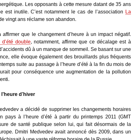
 énergétique. Les opposants à cette mesure datant de 35 ans
e est inutile. C’est notamment le cas de l’association
La
de vingt ans réclame son abandon.
 affirmer que le changement d’heure à un impact négatif.
e d’été double
, notamment, affirme que ce décalage est à
et d’accidents dû à un manque de sommeil. Se basant sur une
ce, elle évoque également des brouillards plus fréquents
ntemps suite au passage à l’heure d’été à la fin du mois de
rait pour conséquence une augmentation de la pollution
enti.
l’heure d’hiver
Medvedev a décidé de supprimer les changements horaires
on pays à l’heure d’été à partir du printemps 2011 (GMT
e de santé publique selon lui, qui fait désormais de la
urope. Dmitri Medvedev avait annoncé dès 2009, dans un
éfléchissait à une vaste réforme horaire de la Russie.