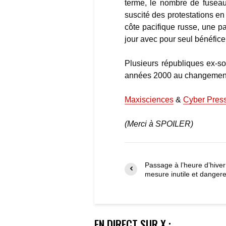
terme, le nombre de fuseau
suscité des protestations en
côte pacifique russe, une p
jour avec pour seul bénéfic
Plusieurs républiques ex-so
années 2000 au changement 
Maxisciences
&
Cyber Pres
(Merci à SPOILER)
Passage à l’heure d’hiver
mesure inutile et danger
EN DIRECT SUR X :