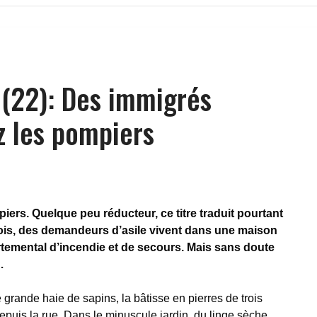
 (22): Des immigrés
z les pompiers
iers. Quelque peu réducteur, ce titre traduit pourtant
mois, des demandeurs d’asile vivent dans une maison
rtemental d’incendie et de secours. Mais sans doute
…
grande haie de sapins, la bâtisse en pierres de trois
depuis la rue. Dans le minuscule jardin, du linge sèche