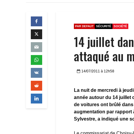
PAR DEFAUT
SÉCURITÉ
SOCIÉTÉ
14 juillet da
attaqué au m
14/07/2011 à 12h58
La nuit de mercredi à jeud
année autour du 14 juillet
de voitures ont brûlé dans 
augmentation par rapport à 
Sylvestre, a indiqué une s
Le commissariat de Choisy-le